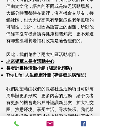
們由於文化，語言的不同或是缺乏活動場所，
大部分時間都待在家裡，沒有機會交朋友，接
觸社區，也大大提高患有憂鬱症跟老年孤獨的
可能性，另外，也因為語言上的困難，所以他
們經常沒有機會獲得健康相關知識，更不知道
有哪些澳洲養老福利政策是適合他們的。
因此，我們創辦了兩大社區活動項目：
老來樂華人長者活動中心
長者計畫性活動小組 (腦退化預防)
The Life! 人生健康計畫 (專讲糖尿病預防)
我們期望藉由我們的長者社區活動項目可以毎
周舉辦更多形式、更多内容的活動，給予長者
有更多的機會走出戶外認識新朋友、扩大社交
圈、熟悉环境、享受生活、寻求快乐。我們希
望這些活動項目可以成功鼓勵他們與社區建立
更緊密的關係。
​（2021年8月12日更新）