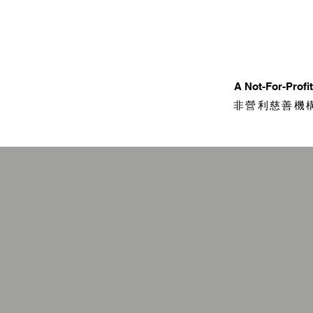
​A Not-For-Prof
非營利慈善機構