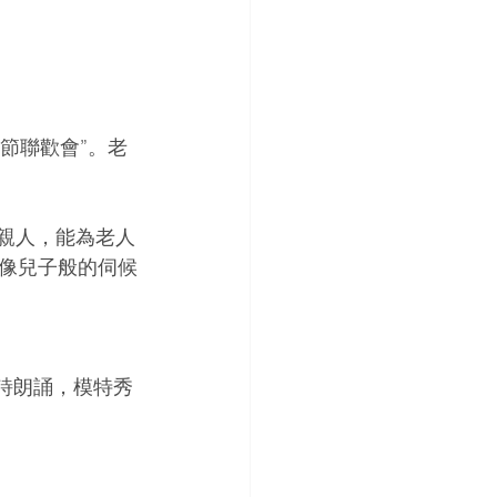
9春節聯歡會”。老
的親人，能為老人
像兒子般的伺候
詩朗誦，模特秀