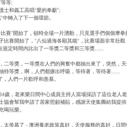
”等等;
士和義工高唱“愛的奉獻”;
眠”中轉入了下一個環節。
子比賽”開始了，頓時全場一片湧動，只見選手們個個摩拳
子比賽開始了，“八仙過海各顯其能”，比賽場面非常壯觀
在規定時間內比出了一等獎二等獎和三等獎......
，二等獎，一等獎在人們的興奮中都抽出來了，突然，天
特等獎，啊，人們都摒出呼吸，等待著，等待著......
來了，人們一片歡呼和羨慕。
84歲，老來樂日間中心成員主持人當場採訪了這位老人
士協會幫我申請了居家照顧補貼，感謝天使集團給我提供
吃喝玩樂。
，太羨慕了 - 澳洲養老政策真好，天使服務的真好，日