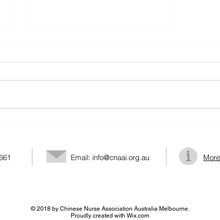
關於澳大利亞華人護士協會 主
要义工免费服务项目：
2661
Email:
info@cnaai.org.au
More
© 2018 by Chinese Nurse Association Australia Melbourne.
Proudly created with
Wix.com