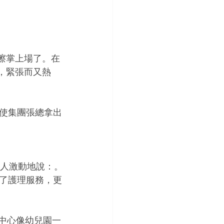
擦掌上場了。在
，緊張而又熱
使集團張總拿出
老人激動地說：。
了護理服務，更
間中心像幼兒園一