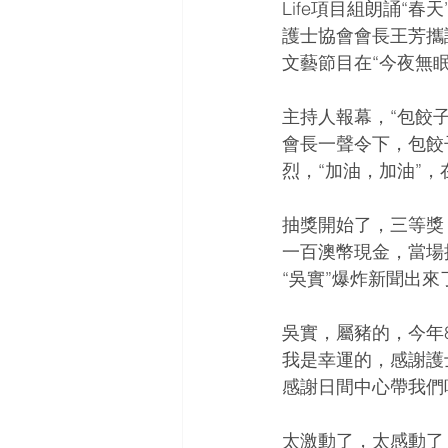
Life項目組朗誦“春天
護士協會會長王芳攜護
文藝節目在“今夜無
主持人報幕，“包餃
會長一聲令下，包餃
烈，“加油，加油”，
抽獎開始了，三等獎
一百澳幣現金，當場抽
“吳實”爆炸新聞出
吳實，屬豬的，今年
我是幸運的，感謝護
感謝日間中心帶我們
太激動了，太感動了