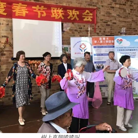
樹上喜鵲喳喳叫，