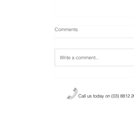
Comments
Write a comment...
2022年，5月3日：郊游---金秋
赏海去——天使养老分批次组
织百余位老人前往维州第二大
Call us today on (03) 8812 
城市Geelong吃海鲜、看海
景、吹海风、踏海浪！