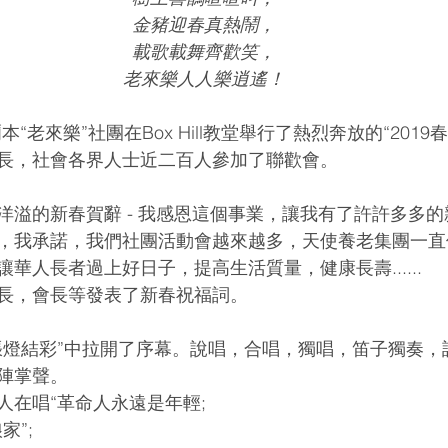
金豬迎春真熱鬧，
載歌載舞齊歡笑，
老來樂人人樂逍遙！
爾本“老來樂”社團在Box Hill教堂舉行了熱烈奔放的“201
長，社會各界人士近二百人參加了聯歡會。
洋溢的新春賀辭 - 我感恩這個事業，讓我有了許許多多
，我承諾，我們社團活動會越來越多，天使養老集團一直
華人長者過上好日子，提高生活質量，健康長壽......
長，會長等發表了新春祝福詞。
張燈結彩”中拉開了序幕。說唱，合唱，獨唱，笛子獨奏，
陣掌聲。
人在唱“革命人永遠是年輕;
家”;