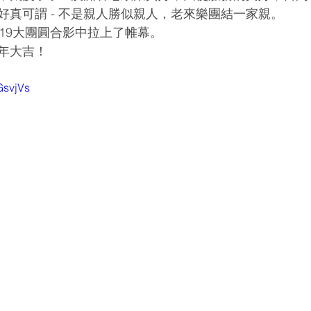
好真可謂 - 不是親人勝似親人，老來樂團結一家親。
019大團圓合影中拉上了帷幕。
年大吉！
GsvjVs