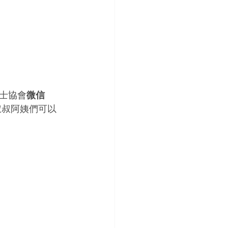
士協會
微信 
叔叔阿姨們可以