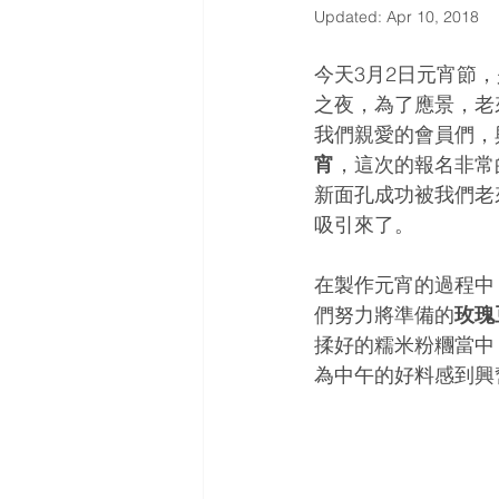
Updated:
Apr 10, 2018
今天3月2日元宵節
之夜，為了應景，老
我們親愛的會員們，
宵
，這次的報名非常
新面孔成功被我們老
吸引來了。
在製作元宵的過程中
們努力將準備的
玫瑰
揉好的糯米粉糰當中
為中午的好料感到興