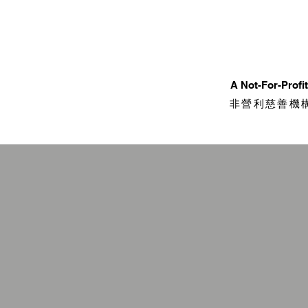
​A Not-For-Prof
非營利慈善機構