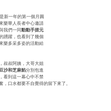
，是新一年的第一個月圓
來樂華人長者中心邀請
與我們一同
動動手搓元
的踴躍，也看到了幾個
來樂多采多姿的活動給
，叔叔阿姨，大哥大姐
豆沙和芝麻餡
分別包進
，看到這一幕心中不禁
奮，口水都要不自覺得的留下來了。