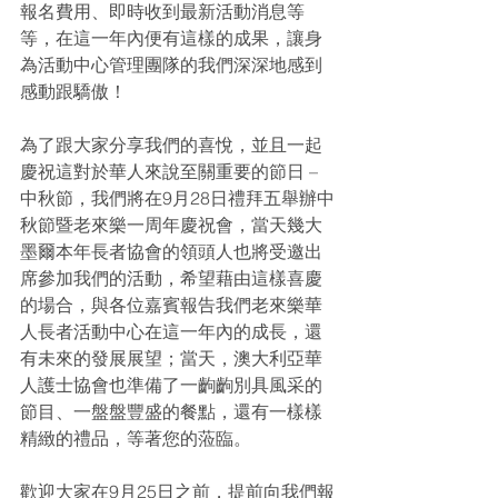
報名費用、即時收到最新活動消息等
等，在這一年內便有這樣的成果，讓身
為活動中心管理團隊的我們深深地感到
感動跟驕傲！
為了跟大家分享我們的喜悅，並且一起
慶祝這對於華人來說至關重要的節日 – 
中秋節，我們將在9月28日禮拜五舉辦中
秋節暨老來樂一周年慶祝會，當天幾大
墨爾本年長者協會的領頭人也將受邀出
席參加我們的活動，希望藉由這樣喜慶
的場合，與各位嘉賓報告我們老來樂華
人長者活動中心在這一年內的成長，還
有未來的發展展望；當天，澳大利亞華
人護士協會也準備了一齣齣別具風采的
節目、一盤盤豐盛的餐點，還有一樣樣
精緻的禮品，等著您的蒞臨。
歡迎大家在9月25日之前，提前向我們報